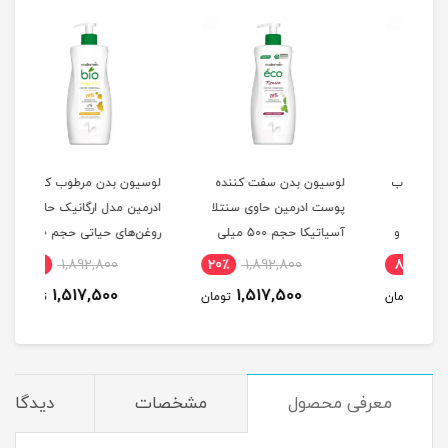
وب
لوسیون بدن سفت کننده
لوسیون بدن مرطوب کننده
لوسی
پوست ادرمین حاوی سنتلا
ادرمین مدل ارگانیک حاوی
بازس
و
آسیاتیکا حجم 500 میلی
روغن‌های حیاتی حجم 400
ادرم
لیتر
میلی لیتر
20٪
1,892,800
20٪
1,892,800
8
میلی
1,517,500
1,517,500
مان
تومان
تومان
معرفی محصول
مشخصات
دیدگاه‌ه