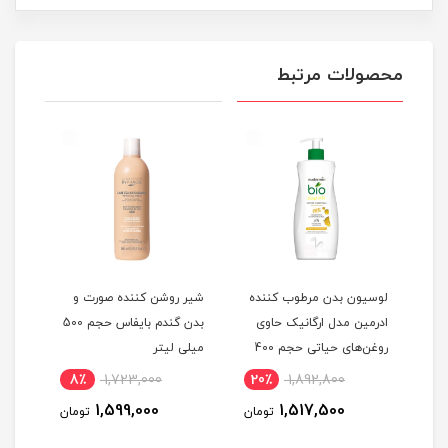
محصولات مرتبط
وب
لوسیون بدن مرطوب کننده
شیر روشن کننده صورت و
لوسی
ادرمین مدل ارگانیک حاوی
بدن گندم بایفاس حجم 500
و
روغن‌های حیاتی حجم 400
میلی لیتر
لیتر
میلی لیتر
8٪
1,723,000
20٪
1,892,800
8
1,599,000
1,517,500
مان
تومان
تومان