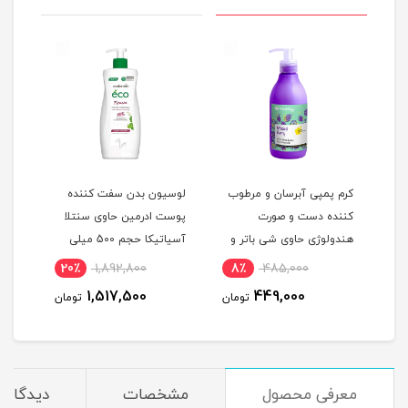
کرم پمپی آبرسان و مرطوب
لوسیون بدن سفت کننده
لوسی
G
کننده دست و صورت
پوست ادرمین حاوی سنتلا
ادرم
ئو
هندولوژی حاوی شی باتر و
آسیاتیکا حجم 500 میلی
ویتامین E رایحه میکس
لیتر
میلی
20٪
1,892,800
8٪
485,000
1
بری حجم 375 میلی لیتر
1,517,500
449,000
مان
تومان
تومان
معرفی محصول
مشخصات
دیدگاه‌ه