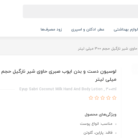
لوازم بهداشتی
عطر، ادکلن و اسپری
زود مصرف‌ها
نارگیل حجم 300 میلی لیتر
میلی لیتر
Eyup Sabri Coconut Milk Hand And Body Lotion , 300ml
ویژگی‌های محصول
مناسب: انواع پوست
فاقد: پارابن، گلوتن