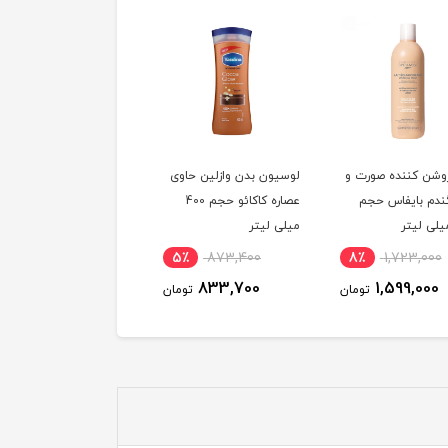
وشن کننده صورت و
لوسیون بدن وازلین حاوی
کرم بدن ویت یو مدل
ندم بایفاس حجم
عصاره کاکائو حجم 400
پیونی مناسب پوست
میلی لیتر
حساس حجم 200 میلی
لیتر
5٪
873,400
8٪
1,723,000
349,900
توم
833,700
1,599,000
تومان
تومان