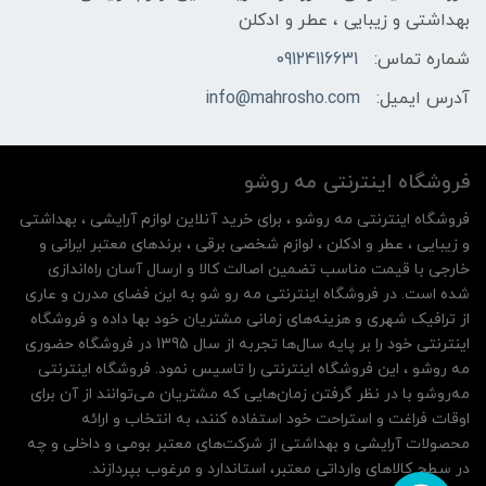
بهداشتی و زیبایی ، عطر و ادکلن
شماره تماس:
09124116631
آدرس ایمیل:
info@mahrosho.com
فروشگاه اینترنتی مه‌ رو‌شو
فروشگاه اینترنتی مه‌ رو‌شو ، برای خرید آنلاین لوازم آرایشی ، بهداشتی
و زیبایی ، عطر و ادکلن ، لوازم شخصی برقی ، برندهای معتبر ایرانی و
خارجی با قیمت مناسب تضمین اصالت کالا و ارسال آسان راه‌اندازی
شده است. در فروشگاه اینترنتی مه رو شو به این فضای مدرن و عاری
از ترافیک شهری و هزینه‌های زمانی مشتریان خود بها داده و فروشگاه
اینترنتی خود را بر پایه سال‌ها تجربه از سال 1395 در فروشگاه حضوری
مه روشو ، این فروشگاه اینترنتی را تاسیس نمود. فروشگاه اینترنتی
مه‌رو‌شو با در نظر گرفتن زمان‌هایی که مشتریان می‌توانند از آن‌ برای
اوقات فراغت و استراحت خود استفاده کنند، به انتخاب و ارائه
محصولات آرایشی و بهداشتی از شرکت‌های معتبر بومی و داخلی و چه
در سطح کالاهای وارداتی معتبر، استاندارد و مرغوب بپردازند.