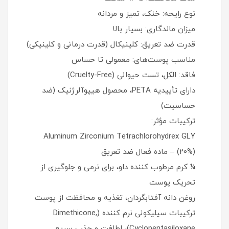
نوع رایحه: خنک، تمیز و مردانه
میزان ماندگاری: بسیار بالا
قدرت ضد تعریق: کلینیکال (قدرت درمانی و کلینیکی)
مناسب پوست‌های: معمولی تا حساس
فاقد: الکل، تست حیوانی (Cruelty-Free)
دارای تأییدیه PETA، محصول هیپوآلرژنیک (ضد
حساسیت)
ترکیبات مؤثر:
Aluminum Zirconium Tetrachlorohydrex GLY
(20%) – ماده فعال ضد تعریق
¼ کرم مرطوب‌ کننده داو، برای نرمی و جلوگیری از
تحریک پوست
روغن دانه آفتابگردان، تغذیه و محافظت از پوست
ترکیبات سیلیکونی نرم‌ کننده (Dimethicone,
Cyclopentasiloxane)، لطافت و جذب سریع