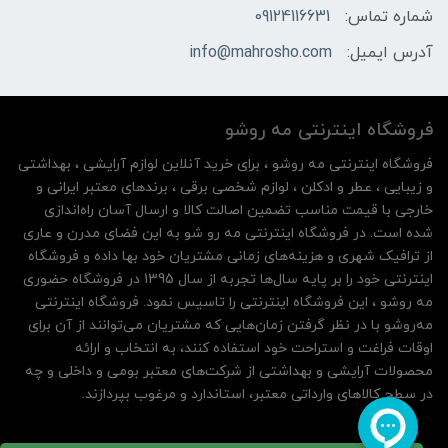
شماره تماس:
09124116631
آدرس ایمیل:
info@mahrosho.com
فروشگاه اینترنتی مه‌ رو‌شو
فروشگاه اینترنتی مه‌ رو‌شو ، برای خرید آنلاین لوازم آرایشی ، بهداشتی
و زیبایی ، عطر و ادکلن ، لوازم شخصی برقی ، برندهای معتبر ایرانی و
خارجی با قیمت مناسب تضمین اصالت کالا و ارسال آسان راه‌اندازی
شده است. در فروشگاه اینترنتی مه رو شو به این فضای مدرن و عاری
از ترافیک شهری و هزینه‌های زمانی مشتریان خود بها داده و فروشگاه
اینترنتی خود را بر پایه سال‌ها تجربه از سال 1395 در فروشگاه حضوری
مه روشو ، این فروشگاه اینترنتی را تاسیس نمود. فروشگاه اینترنتی
مه‌رو‌شو با در نظر گرفتن زمان‌هایی که مشتریان می‌توانند از آن‌ برای
اوقات فراغت و استراحت خود استفاده کنند، به انتخاب و ارائه
محصولات آرایشی و بهداشتی از شرکت‌های معتبر بومی و داخلی و چه
در سطح کالاهای وارداتی معتبر، استاندارد و مرغوب بپردازند.