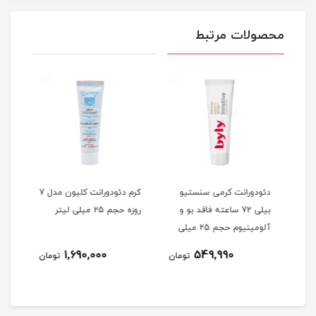
محصولات مرتبط
دئودورانت کرمی سنستیو
کرم دئودورانت کلیون مدل 7
استی
ه فاقد
بیلی 72 ساعته فاقد بو و
روزه حجم 25 میلی لیتر
تعری
میلی
آلومینیوم حجم 25 میلی
لیتر
لیتر
1,690,000
549,990
مان
تومان
تومان