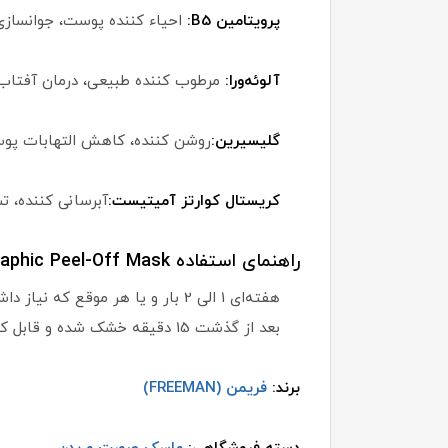
پرویتامین B5:
احیاء کننده پوست، جوانسازی
آلوئه‌ورا:
مرطوب کننده طبیعی، درمان آفتاب
گلیسیرین:
روشن کننده، کاهش التهابات پو
کریستال کوارتز آمیتیست:
آبرسانی کننده،
راهنمای استفاده Freeman Cosmic Hydrating Amethyst Holographic Peel-Off Mask:
هفته‌ای 1 الی 2 بار و یا هر مو
بعد از گذشت 15 دقیقه خشک شده و قابل کندن است و با آب ولرم آبکشی نمایید.
برند:
فریمن (FREEMAN)