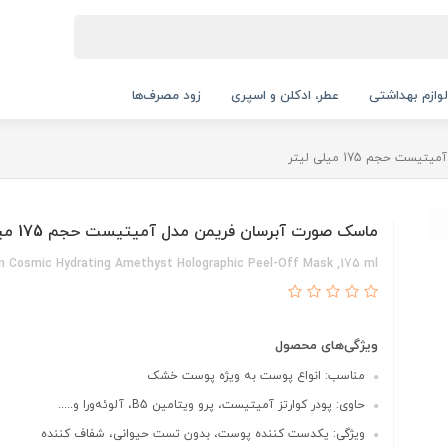
لوازم بهداشتی
عطر، ادکلن و اسپری
زود مصرف‌ها
حجم 175 میلی لیتر
ماسک صورت آبرسان فریمن مدل آمیتیست حجم 175 میلی لیتر
 Cosmic Hydrating Amethyst Holographic Peel-Off Mask ,175 ml
ویژگی‌های محصول
مناسب: انواع پوست به ویژه پوست خشک
حاوی: پودر کوارتز آمیتیست، پرو ویتامین B5، آلوئه‌ورا و.....
ویژگی: یکدست کننده پوست، بدون تست حیوانی، شفاف کننده