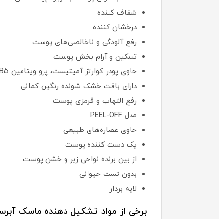
شفاف کننده
درخشان کننده
رفع آلودگی و ناخالصی‌های پوست
تسکین و آرام بخش پوست
حاوی پودر کوارتز آمیتیست، پرو ویتامین B5، آب سنجد تلخ، آلانتوئین، آلوئه ورا و...
دارای بافت خشک شونده رنگین کمانی
رفع التهاب و قرمزی پوست
مدل PEEL-OFF
حاوی عصاره‌های طبیعی
یک دست کننده پوست
از بین برنده نواحی زبر و خشن پوست
بدون تست حیوانی
لایه بردار
برخی از مواد تشکیل دهنده ماسک آبرسان ص