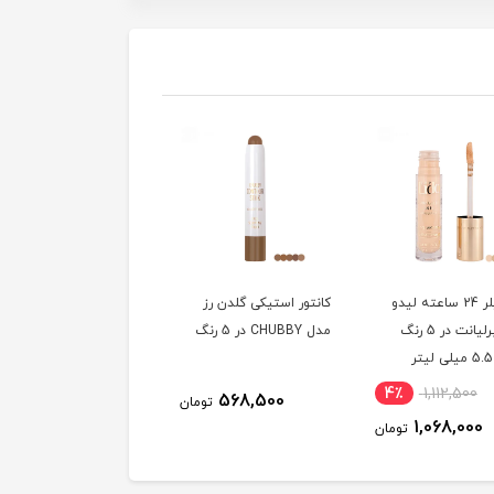
کانسیلر 24 ساعته لیدو
کانتور استیکی گلدن رز
کانتور مدادی گلدن رز
مدل برلیانت در 5 رنگ
مدل CHUBBY در 5 رنگ
شماره 23 وزن 4 گرم
4٪
1,112,500
484,000
568,500
تومان
توم
1,068,000
تومان