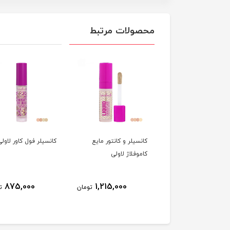
محصولات مرتبط
سیلر (کرم پودر و
کانسیلر و کانتور مایع
کانسیلر فول کاور لاولی
کانسیلر) 2 در 1 حاوی
کاموفلاژ لاولی
ره وانیل لاولی
875,000
1,215,000
1,659,000
تومان
تومان
ت