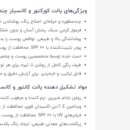
ویژگی‌های پالت کورکتور و کانسیلر چند 
چندمنظوره و حرفه‌ای: اصلاح رنگ، پوشاندن تی
فرمول کرمی سبک: پخش آسان و بدون خشکی
پوشانندگی بالا و طبیعی: نواقص پوست را بد
پودر تثبیت‌کننده با SPF 20: محافظت از پوست در برابر اشعه‌های مضر و تثبیت طولانی‌مدت آرایش.
تست‌ شده توسط متخصصین پوست و چشم: 
طیف رنگی کامل: از روشن تا تیره، برای هر نو
قابل ترکیب و لایه‌پذیر: برای آرایش دقیق و 
مواد تشکیل دهنده پالت کانتور و کانسی
روغن بادام شیرین: نرم‌ کننده و مرطوب‌ کن
ویتامین E: آنتی‌ اکسیدان قوی، محافظت از پوست در برابر رادیکال‌های آزاد و کاهش اثرات خستگی.
فیلترهای UV با SPF 20: محافظت از پوست در برابر نور خورشید و پیشگیری از تیرگی و لکه‌ها.
پیگمنت‌های معدنی طبیعی: ایجاد رنگ یکدس