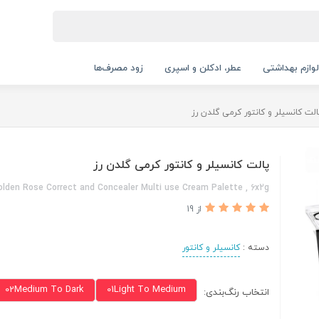
لوازم بهداشتی
عطر، ادکلن و اسپری
زود مصرف‌ها
الت کانسیلر و کانتور کرمی گلدن رز
پالت کانسیلر و کانتور کرمی گلدن رز
olden Rose Correct and Concealer Multi use Cream Palette , 6x2g
از 19
دسته :
کانسیلر و کانتور
02Medium To Dark
01Light To Medium
انتخاب رنگ‌بندی: