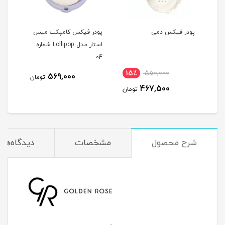
پودر فیکس دمی
پودر فیکس کامپکت میس
پود
استار مدل Lollipop شماره
استار مدل
04
15٪
550,000
3
569,000
تومان
467,500
مان
تومان
شرح محصول
مشخصات
دیدگاه‌ها