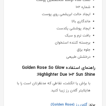
تست شده توسط متخصصین پوست
شماره 102
ایجاد حالت ابریشمی روی پوست
ماندگاری بالا
ایجاد پوششی یکدست
بافت نرم و سبک
برجسته کننده استخوان
جلوه براق
درخشش طبیعی
راهنمای استفاده Golden Rose So Glow
Highlighter Due 102 Sun Shine:
با براش یا انگشت، نقاطی که مدنظرتان است را با
هایلایتر گلدن رز زیبا کنید.
برند:
گلدن رز (Golden Rose)