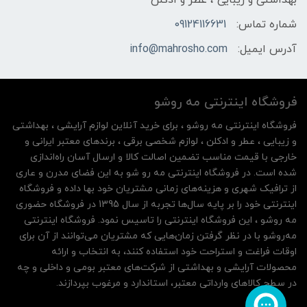
بهداشتی و زیبایی ، عطر و ادکلن
شماره تماس:
09124116631
آدرس ایمیل:
info@mahrosho.com
فروشگاه اینترنتی مه‌ رو‌شو
فروشگاه اینترنتی مه‌ رو‌شو ، برای خرید آنلاین لوازم آرایشی ، بهداشتی
و زیبایی ، عطر و ادکلن ، لوازم شخصی برقی ، برندهای معتبر ایرانی و
خارجی با قیمت مناسب تضمین اصالت کالا و ارسال آسان راه‌اندازی
شده است. در فروشگاه اینترنتی مه رو شو به این فضای مدرن و عاری
از ترافیک شهری و هزینه‌های زمانی مشتریان خود بها داده و فروشگاه
اینترنتی خود را بر پایه سال‌ها تجربه از سال 1395 در فروشگاه حضوری
مه روشو ، این فروشگاه اینترنتی را تاسیس نمود. فروشگاه اینترنتی
مه‌رو‌شو با در نظر گرفتن زمان‌هایی که مشتریان می‌توانند از آن‌ برای
اوقات فراغت و استراحت خود استفاده کنند، به انتخاب و ارائه
محصولات آرایشی و بهداشتی از شرکت‌های معتبر بومی و داخلی و چه
در سطح کالاهای وارداتی معتبر، استاندارد و مرغوب بپردازند.