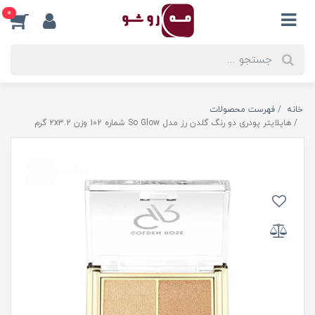
0
خانه
فهرست محصولات
هایلایتر پودری دو رنگ گلدن رز مدل So Glow شماره 102 وزن 2x3.2 گرم