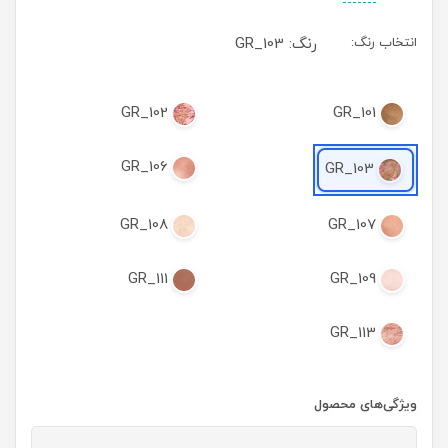
انتخاب رنگ:
رنگ: GR_103
GR_102
GR_101
GR_106
GR_103
GR_108
GR_107
GR_111
GR_109
GR_113
ویژگی‌های محصول