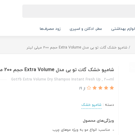
لوازم بهداشتی
عطر، ادکلن و اسپری
زود مصرف‌ها
شامپو خشک گات تو بی مدل Extra Volume حجم 200 میلی لیتر
شامپو خشک گات تو بی مدل Extra Volume حجم 200 میلی لیتر
Got2b Extra Volume Dry Shampoo Instant Fresh Up , 200ml
از 19
دسته :
شامپو خشک
ویژگی‌های محصول
مناسب: انواع مو به ویژه موهای چرب