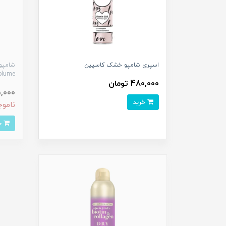
اسپری شامپو خشک کاسپین
Volume حجم 200 میل
480,000 تومان
475,000
خرید
ناموج
خرید