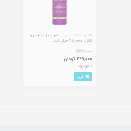
شامپو خشک او جی ایکس مدل بیوتین و
کلاژن حجم 165 میلی لیتر
339,000
299,000 تومان
ناموجود
خرید