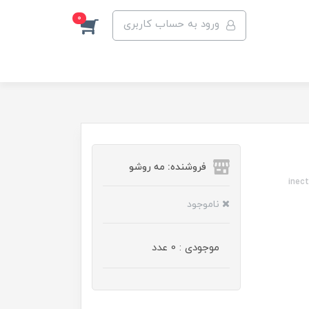
0
ورود به حساب کاربری
فروشنده: مه رو‌شو
inect
ناموجود
موجودی : 0 عدد