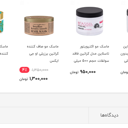
ین
ماسک مو اکتیویتور
ماسک مو صاف کننده
ماسک 
دون
تاسلاین مدل کراتین فاقد
کراتین برزیلی او جی
کننده 
500 میلی
سولفات حجم 500 میلی
ایکس
لیتر
4٪
1,350,000
950,000
ومان
تومان
1,300,000
تومان
دیدگاه‌ها