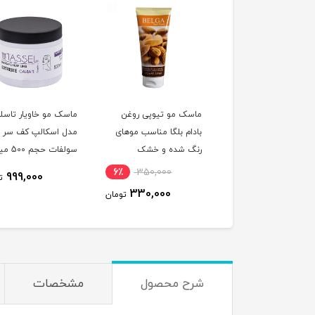
ک مو آبرسان و ترمیم
ماسک مو تیوپی روغن
ماسک مو خاویار تاسلا
ده هیربرست حاوی
بادام بلگا مناسب موهای
مدل اسکالپ کف سر ب
ن آووکادو و نارگیل
رنگ شده و خشک
سولفات حجم 
سب موهای خشک و
لیتر
6٪
350,000
11٪
5,289,000
999,000
ت
ب دیده و نازک
330,000
4,717,900
تومان
تومان
شرح محصول
مشخصات