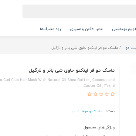
لوازم بهداشتی
عطر، ادکلن و اسپری
زود مصرف‌ها
بت مو
ماسک مو فر اینکتو حاوی شی باتر و نارگیل
ماسک مو فر اینکتو حاوی شی باتر و نارگیل
o Curl Club Hair Mask With Natural Oil Shea Butter , Coconut and
Castor Oil , 300ml
دسته :
ماسک و مراقبت مو
ویژگی‌های محصول