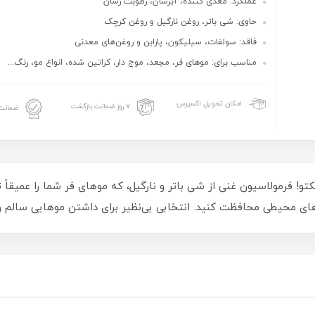
عملکرد: مغذی کننده، آبرسان، رطوبت رسان
حاوی: شی باتر، روغن نارگیل و روغن کرچک
فاقد: سولفات، سیلیکون، پارابن و روغن‌های معدنی
مناسب برای: موهای فر، مجعد، موج دار، کراتین شده، انواع مو، رنگ...
امکان تحویل اکسپرس
۷ روز ضمانت بازگشت
ضمانت 
کتو! فرمولاسیون غنی از شی باتر و نارگیل، که موهای فر شما را عمیقاً
ب‌های محیطی محافظت کنید. انتخابی بی‌نظیر برای داشتن موهایی سالم و 