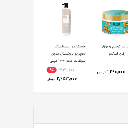
مو ترمیم و براق
ماسک مو اسموتینگ
ماسک مو تاسلاین مدل
آرگان اینکتو
سوپرانو پروفشنال بدون
کراتین شماره 4 فاقد
سولفات حجم 1000 میلی
سولفات حجم 500 میلی
لیتر
لیتر
9٪
3,211,000
995,000
1,290,000
تومان
توم
2,953,000
تومان