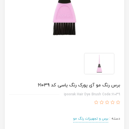
برس رنگ مو آی پورک رنگ یاسی کد 61039
ipoorak Hair Dye Brush Code:61039
دسته :
برس و تجهیزات رنگ مو