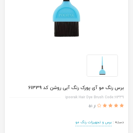
برس رنگ مو آی پورک رنگ آبی روشن کد 61339
ipoorak Hair Dye Brush Code:61339
از 51
دسته :
برس و تجهیزات رنگ مو