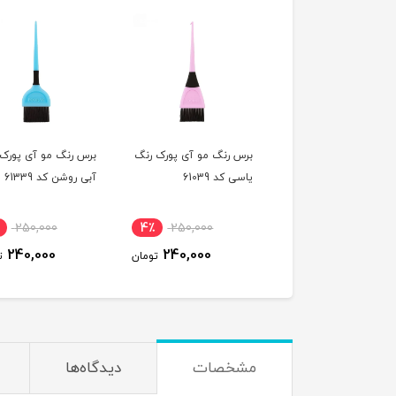
برس رنگ مو آی پورک رنگ
برس رنگ مو آی پورک
یاسی کد 61039
آبی روشن کد 61339
250,000
4٪
250,000
240,000
240,000
تومان
ت
مشخصات
دیدگاه‌ها