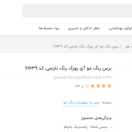
لوازم بهداشتی
عطر، ادکلن و اسپری
زود مصرف‌ها
 مو
برس رنگ مو آی پورک رنگ نارنجی کد 61639
برس رنگ مو آی پورک رنگ نارنجی کد 61639
ipoorak Hair Dye Brush Code:61639
از 33
دسته :
برس و تجهیزات رنگ مو
ویژگی‌های محصول
جنس شانه:: پلاستیک بادوام