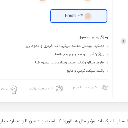
Fresh_04
ویژگی‌های محصول
عملکرد: پوشش دهنده تیرگی، لک، قرمزی و خطوط ریز
ویژگی: آبرسان، ضد پیری و جوانساز
حاوی: هیالورونیک اسید، ویتامین E، عصاره خیار
بافت: سبک، کرمی و مایع
امکان تحویل اکسپرس
۷ روز ضمانت بازگشت
ضمانت 
با کانسیلر فرش اند جویسی لاولی بدرخش