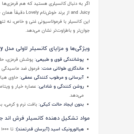
and Juicy از برند خوش‌نام Lovely دقیقاً همان چیزی‌ست که به آن نیاز دارید.
این کانسیلر با فرمولاسیونی غنی و خاص، نه تنه
جوان‌تر و باطراوت‌تر نشان می‌دهد.
ویژگی‌ها و مزایای کانسیلر لاولی مدل Fresh and Juicy:
پوشانندگی قوی و طبیعی:
پوشش قرمزی، حلقه
ماندگاری طولانی مدت:
فرمول ضد ماسیدگی و 
آبرسانی و مرطوب کنندگی عمقی:
حاوی هیال
روشن کنندگی و شادابی:
می‌دهد.
بدون ایجاد حالت کیکی:
بافت نرم و کرمی، ب
مواد تشکیل دهنده کانسیلر فرش اند ج
هیالورونیک اسید (آبرسان قدرتمند):
تا ۱۰۰۰ برابر وزن خود آب جذب می‌کند و از خطوط خشک زیر چشم جلوگیری می‌کند.