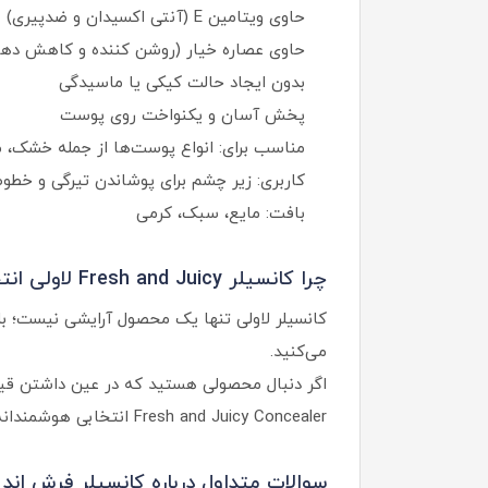
حاوی ویتامین E (آنتی اکسیدان و ضدپیری)
حاوی عصاره خیار (روشن کننده و کاهش دهن
بدون ایجاد حالت کیکی یا ماسیدگی
پخش آسان و یکنواخت روی پوست
مناسب برای: انواع پوست‌ها از جمله خشک،
کاربری: زیر چشم برای پوشاندن تیرگی و خطوط
بافت: مایع، سبک، کرمی
چرا کانسیلر Fresh and Juicy لاولی انتخابی ایده آل است؟
کانسیلر لاولی تنها یک محصول آرایشی نیست؛ بلک
می‌کنید.
اگر دنبال محصولی هستید که در عین داشتن قیمت
Fresh and Juicy Concealer انتخابی هوشمندانه برای زیبایی طبیعی شماست.
سوالات متداول درباره کانسیلر فرش اند