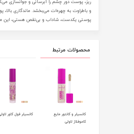
ریز، پوست دور چشم را آبرسانی و جوانسازی می‌
و باطراوت به چهره‌ات می‌بخشد. ماندگاری بالا
پوستی یکدست، شاداب و بی‌نقص هستی، این محصو
محصولات مرتبط
سیلر (کرم پودر و
کانسیلر و کانتور مایع
کانسیلر فول کاور لاولی
کانسیلر) 2 در 1 حاوی
کاموفلاژ لاولی
ره وانیل لاولی