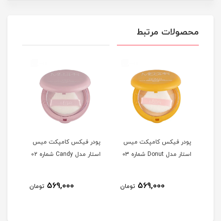
محصولات مرتبط
یس
پودر فیکس کامپکت میس
پودر فیکس کامپکت میس
اسپر
شماره
استار مدل Donut شماره 03
استار مدل Candy شماره 02
Matte حجم 125 م
569,000
569,000
مان
تومان
تومان