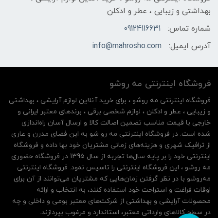
بهداشتی و زیبایی ، عطر و ادکلن
شماره تماس:
09124116631
آدرس ایمیل:
info@mahrosho.com
فروشگاه اینترنتی مه‌ رو‌شو
فروشگاه اینترنتی مه‌ رو‌شو ، برای خرید آنلاین لوازم آرایشی ، بهداشتی
و زیبایی ، عطر و ادکلن ، لوازم شخصی برقی ، برندهای معتبر ایرانی و
خارجی با قیمت مناسب تضمین اصالت کالا و ارسال آسان راه‌اندازی
شده است. در فروشگاه اینترنتی مه رو شو به این فضای مدرن و عاری
از ترافیک شهری و هزینه‌های زمانی مشتریان خود بها داده و فروشگاه
اینترنتی خود را بر پایه سال‌ها تجربه از سال 1395 در فروشگاه حضوری
مه روشو ، این فروشگاه اینترنتی را تاسیس نمود. فروشگاه اینترنتی
مه‌رو‌شو با در نظر گرفتن زمان‌هایی که مشتریان می‌توانند از آن‌ برای
اوقات فراغت و استراحت خود استفاده کنند، به انتخاب و ارائه
محصولات آرایشی و بهداشتی از شرکت‌های معتبر بومی و داخلی و چه
در سطح کالاهای وارداتی معتبر، استاندارد و مرغوب بپردازند.