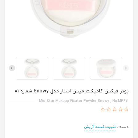
پودر فیکس کامپکت میس استار مدل Snowy شماره 01
Mis Star Makeup Fixator Powder Snowy , No.MPF01
دسته :
تثبیت کننده آرایش