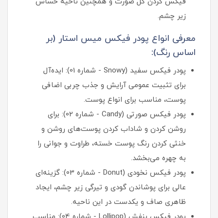
فیکس کردن کل صورت و همچنین ناحیه حساس
زیر چشم.
معرفی انواع پودر فیکس میس استار (بر
اساس رنگ):
پودر فیکس سفید (Snowy - شماره 01): ایده‌آل
برای تثبیت عمومی آرایش و جذب چربی اضافی
پوست، مناسب برای انواع پوست.
پودر فیکس صورتی (Candy - شماره 02): برای
روشن کردن و شاداب کردن پوست‌های روشن و
خنثی کردن رنگ پوست خسته، طراوت و جوانی را
به چهره می‌بخشد.
پودر فیکس نخودی (Donut - شماره 03): گزینه‌ای
عالی برای پوشاندن گودی و تیرگی زیر چشم، ایجاد
ظاهری صاف و یکدست در این ناحیه.
پودر فیکس بنفش (Lollipop - شماره 04): مناسب