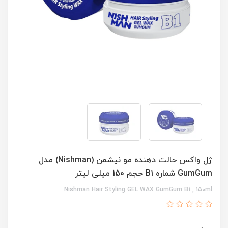
ژل واکس حالت دهنده مو نیشمن (Nishman) مدل
GumGum شماره B1 حجم 150 میلی لیتر
Nishman Hair Styling GEL WAX GumGum B1 , 150ml