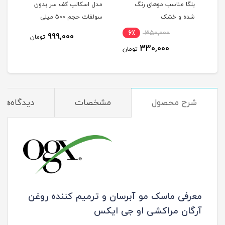
غن
بلگا مناسب موهای رنگ
مدل اسکالپ کف سر بدون
تاسل
شده و خشک
سولفات حجم 500 میلی
ده
لیتر
لیتر
6٪
350,000
11
999,000
تومان
330,000
مان
تومان
شرح محصول
مشخصات
دیدگاه‌ها
معرفی ماسک مو آبرسان و ترمیم کننده روغن
آرگان مراکشی او جی ایکس