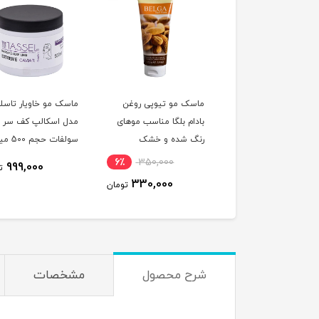
ک مو آبرسان و ترمیم
ماسک مو تیوپی روغن
ماسک مو خاویار تاسلا
ده هیربرست حاوی
بادام بلگا مناسب موهای
مدل اسکالپ کف سر ب
ن آووکادو و نارگیل
رنگ شده و خشک
سولفات حجم 
سب موهای خشک و
لیتر
6٪
350,000
11٪
5,289,000
999,000
ت
ب دیده و نازک
330,000
4,717,900
تومان
تومان
شرح محصول
مشخصات