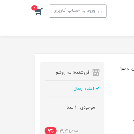
0
ورود به حساب کاربری
ماسک مو اسموتینگ سوپرانو پروفشنال بدون سولفات حجم 1000
فروشنده: مه رو‌شو
آماده ارسال
موجودی : 1 عدد
..
9%
3,211,000