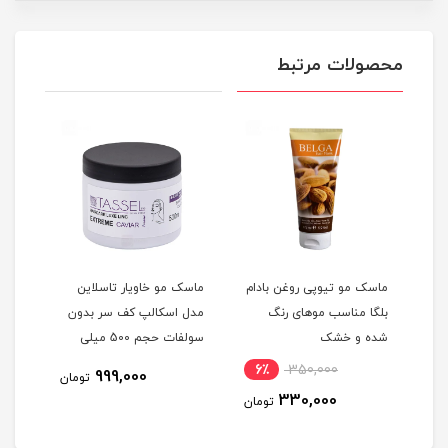
محصولات مرتبط
م
ماسک مو تیوپی روغن بادام
ماسک مو خاویار تاسلاین
ماسک
غن
بلگا مناسب موهای رنگ
مدل اسکالپ کف سر بدون
تاسل
شده و خشک
سولفات حجم 500 میلی
ده
لیتر
لیتر
6٪
350,000
11
999,000
تومان
330,000
مان
تومان