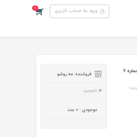
0
ورود به حساب کاربری
ماسک مو خاویار تاسلاین مدل Treatment فاقد سولفات شماره 6
فروشنده: مه رو‌شو
Tass
ناموجود
موجودی : 0 عدد