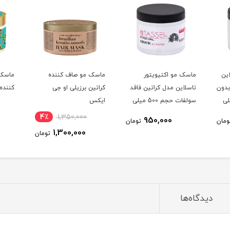
ین
ماسک مو اکتیویتور
ماسک مو صاف کننده
ماسک 
دون
تاسلاین مدل کراتین فاقد
کراتین برزیلی او جی
کننده 
500 میلی
سولفات حجم 500 میلی
ایکس
لیتر
4٪
1,350,000
950,000
ومان
تومان
1,300,000
تومان
دیدگاه‌ها