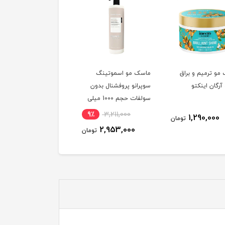
مو ترمیم و براق
ماسک مو اسموتینگ
ماسک مو تاسلاین مدل
آرگان اینکتو
سوپرانو پروفشنال بدون
کراتین شماره 4 فاقد
سولفات حجم 1000 میلی
سولفات حجم 500 میلی
لیتر
لیتر
9٪
3,211,000
995,000
1,290,000
تومان
توم
2,953,000
تومان