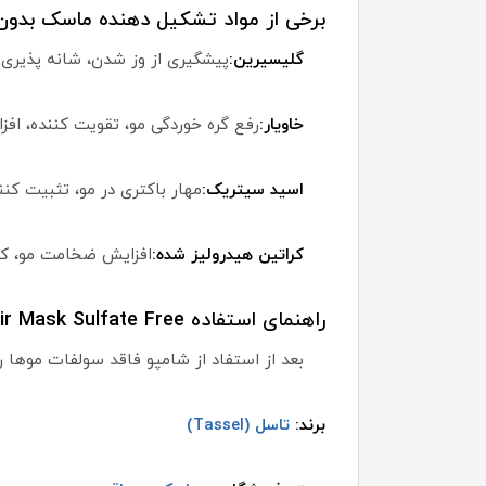
برخی از مواد تشکیل دهنده ماسک بدون 
گلیسیرین:
پیشگیری از وز شدن، شانه پذیری 
خاویار:
رفع گره خوردگی مو، تقویت کننده، اف
اسید سیتریک:
مهار باکتری در مو، تثبیت کننده، تعادل PH پوست و 
کراتین هیدرولیز شده:
افزایش ضخامت مو، کا
راهنمای استفاده Tasseline Treatment Advanced Repair Mask Sulfate Free:
بعد از استفاد از شامپو فاقد سولفات موها را آبکشی کرده و درون حمام موه
برند:
تاسل (Tassel)