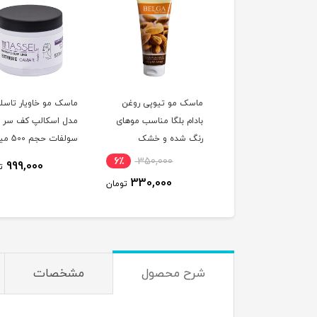
ک مو آبرسان و ترمیم
ماسک مو تیوپی روغن
ماسک مو خاویار تاسلا
ده هیربرست حاوی
بادام بلگا مناسب موهای
مدل اسکالپ کف سر ب
ن آووکادو و نارگیل
رنگ شده و خشک
سولفات حجم 
سب موهای خشک و
لیتر
6٪
350,000
11٪
5,289,000
999,000
ت
ب دیده و نازک
330,000
4,717,900
تومان
تومان
شرح محصول
مشخصات