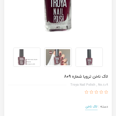
لاک ناخن ترویا شماره 809
Troya Nail Polish , No:809
دسته :
لاک ناخن