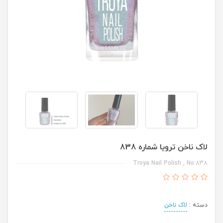
لاک ناخن ترویا شماره 838
Troya Nail Polish , No:838
دسته :
لاک ناخن