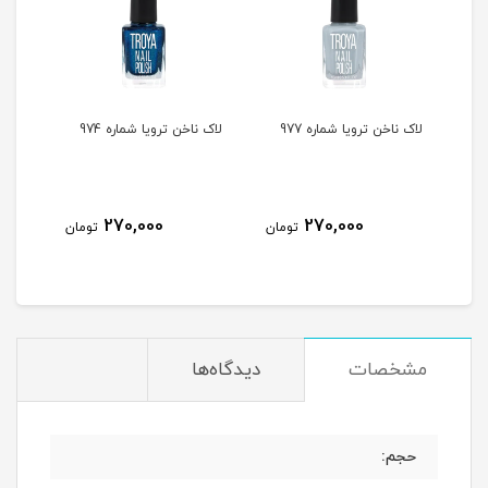
لاک ناخن ترویا شماره 977
لاک ناخن ترویا شماره 974
لاک ن
270,000
270,000
مان
تومان
تومان
مشخصات
دیدگاه‌ها
حجم: