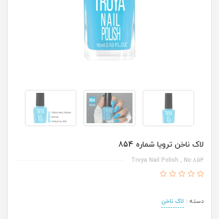
لاک ناخن ترویا شماره 854
Troya Nail Polish , No:854
دسته :
لاک ناخن