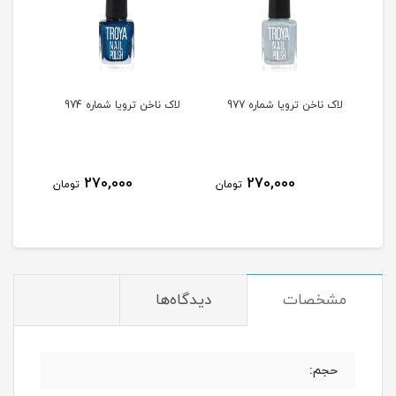
لاک ناخن ترویا شماره 977
لاک ناخن ترویا شماره 974
لاک ن
270,000
270,000
مان
تومان
تومان
مشخصات
دیدگاه‌ها
حجم: