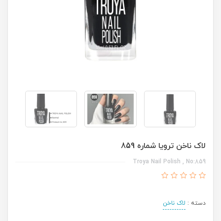
لاک ناخن ترویا شماره 859
Troya Nail Polish , No:859
دسته :
لاک ناخن