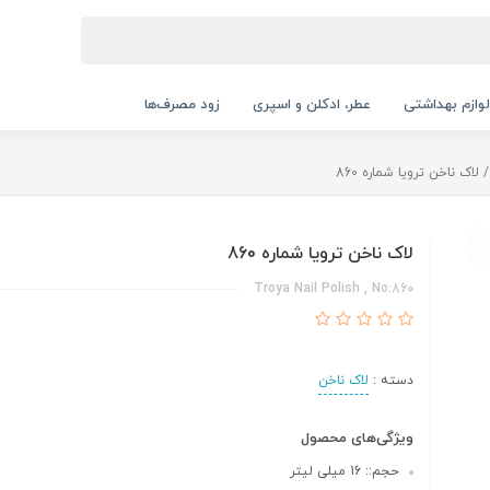
لوازم بهداشتی
عطر، ادکلن و اسپری
زود مصرف‌ها
لاک ناخن ترویا شماره 860
لاک ناخن ترویا شماره 860
Troya Nail Polish , No:860
دسته :
لاک ناخن
ویژگی‌های محصول
حجم:: 16 میلی لیتر