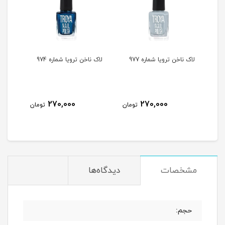
لاک ناخن ترویا شماره 977
لاک ناخن ترویا شماره 974
لاک ن
270,000
270,000
مان
تومان
تومان
مشخصات
دیدگاه‌ها
حجم: