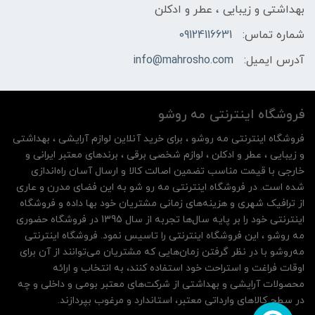
بهداشتی و زیبایی ، عطر و ادکلن
شماره تماس:
09124116631
آدرس ایمیل:
info@mahrosho.com
فروشگاه اینترنتی مه‌ رو‌شو
فروشگاه اینترنتی مه‌ رو‌شو ، برای خرید آنلاین لوازم آرایشی ، بهداشتی
و زیبایی ، عطر و ادکلن ، لوازم شخصی برقی ، برندهای معتبر ایرانی و
خارجی با قیمت مناسب تضمین اصالت کالا و ارسال آسان راه‌اندازی
شده است. در فروشگاه اینترنتی مه رو شو به این فضای مدرن و عاری
از ترافیک شهری و هزینه‌های زمانی مشتریان خود بها داده و فروشگاه
اینترنتی خود را بر پایه سال‌ها تجربه از سال 1395 در فروشگاه حضوری
مه روشو ، این فروشگاه اینترنتی را تاسیس نمود. فروشگاه اینترنتی
مه‌رو‌شو با در نظر گرفتن زمان‌هایی که مشتریان می‌توانند از آن‌ برای
اوقات فراغت و استراحت خود استفاده کنند، به انتخاب و ارائه
محصولات آرایشی و بهداشتی از شرکت‌های معتبر بومی و داخلی و چه
در سطح کالاهای وارداتی معتبر، استاندارد و مرغوب بپردازند.