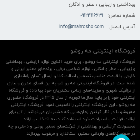
بهداشتی و زیبایی ، عطر و ادکلن
شماره تماس:
09124116631
آدرس ایمیل:
info@mahrosho.com
فروشگاه اینترنتی مه‌ رو‌شو
فروشگاه اینترنتی مه‌ رو‌شو ، برای خرید آنلاین لوازم آرایشی ، بهداشتی
و زیبایی ، عطر و ادکلن ، لوازم شخصی برقی ، برندهای معتبر ایرانی و
خارجی با قیمت مناسب تضمین اصالت کالا و ارسال آسان راه‌اندازی
شده است. در فروشگاه اینترنتی مه رو شو به این فضای مدرن و عاری
از ترافیک شهری و هزینه‌های زمانی مشتریان خود بها داده و فروشگاه
اینترنتی خود را بر پایه سال‌ها تجربه از سال 1395 در فروشگاه حضوری
مه روشو ، این فروشگاه اینترنتی را تاسیس نمود. فروشگاه اینترنتی
مه‌رو‌شو با در نظر گرفتن زمان‌هایی که مشتریان می‌توانند از آن‌ برای
اوقات فراغت و استراحت خود استفاده کنند، به انتخاب و ارائه
محصولات آرایشی و بهداشتی از شرکت‌های معتبر بومی و داخلی و چه
در سطح کالاهای وارداتی معتبر، استاندارد و مرغوب بپردازند.