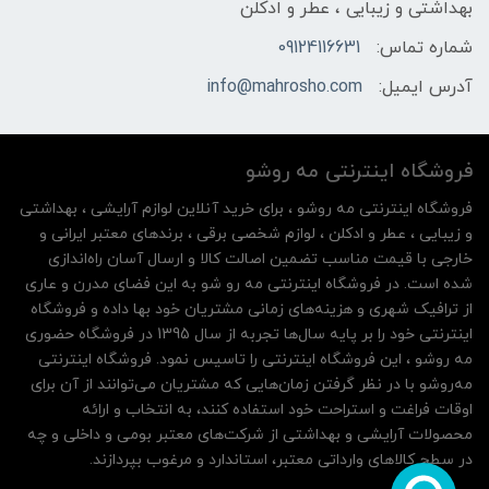
بهداشتی و زیبایی ، عطر و ادکلن
شماره تماس:
09124116631
آدرس ایمیل:
info@mahrosho.com
فروشگاه اینترنتی مه‌ رو‌شو
فروشگاه اینترنتی مه‌ رو‌شو ، برای خرید آنلاین لوازم آرایشی ، بهداشتی
و زیبایی ، عطر و ادکلن ، لوازم شخصی برقی ، برندهای معتبر ایرانی و
خارجی با قیمت مناسب تضمین اصالت کالا و ارسال آسان راه‌اندازی
شده است. در فروشگاه اینترنتی مه رو شو به این فضای مدرن و عاری
از ترافیک شهری و هزینه‌های زمانی مشتریان خود بها داده و فروشگاه
اینترنتی خود را بر پایه سال‌ها تجربه از سال 1395 در فروشگاه حضوری
مه روشو ، این فروشگاه اینترنتی را تاسیس نمود. فروشگاه اینترنتی
مه‌رو‌شو با در نظر گرفتن زمان‌هایی که مشتریان می‌توانند از آن‌ برای
اوقات فراغت و استراحت خود استفاده کنند، به انتخاب و ارائه
محصولات آرایشی و بهداشتی از شرکت‌های معتبر بومی و داخلی و چه
در سطح کالاهای وارداتی معتبر، استاندارد و مرغوب بپردازند.