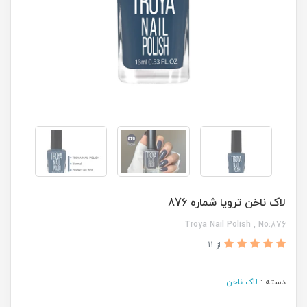
لاک ناخن ترویا شماره 876
Troya Nail Polish , No:876
از 11
دسته :
لاک ناخن