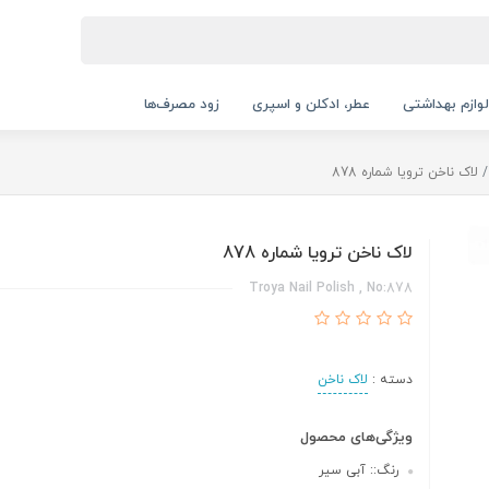
لوازم بهداشتی
عطر، ادکلن و اسپری
زود مصرف‌ها
لاک ناخن ترویا شماره 878
لاک ناخن ترویا شماره 878
Troya Nail Polish , No:878
دسته :
لاک ناخن
ویژگی‌های محصول
رنگ:: آبی سیر