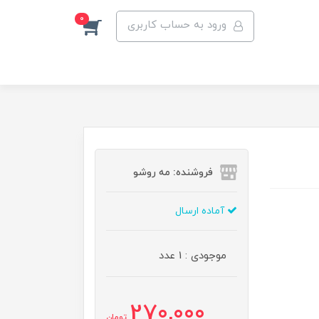
0
ورود به حساب کاربری
فروشنده: مه رو‌شو
آماده ارسال
موجودی : 1 عدد
270,000
تومان