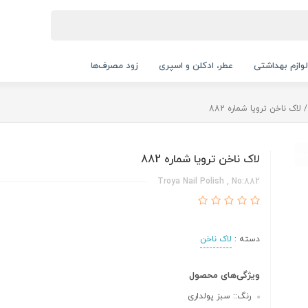
لوازم بهداشتی
عطر، ادکلن و اسپری
زود مصرف‌ها
لاک ناخن ترویا شماره 882
لاک ناخن ترویا شماره 882
Troya Nail Polish , No:882
دسته :
لاک ناخن
ویژگی‌های محصول
رنگ:: سبز پولداری