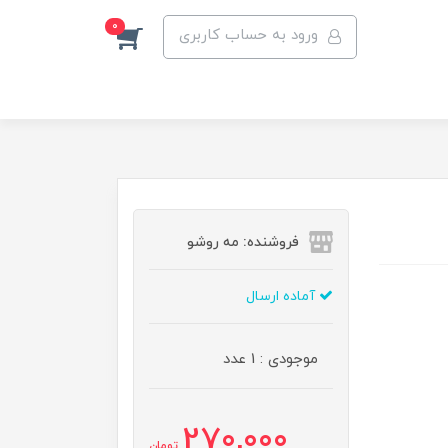
0
ورود به حساب کاربری
فروشنده: مه رو‌شو
آماده ارسال
موجودی : 1 عدد
270,000
تومان