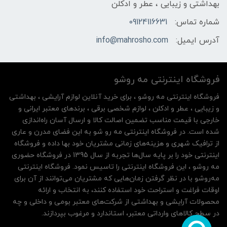
بهداشتی و زیبایی ، عطر و ادکلن
شماره تماس:
09124116631
آدرس ایمیل:
info@mahrosho.com
فروشگاه اینترنتی مه‌ رو‌شو
فروشگاه اینترنتی مه‌ رو‌شو ، برای خرید آنلاین لوازم آرایشی ، بهداشتی
و زیبایی ، عطر و ادکلن ، لوازم شخصی برقی ، برندهای معتبر ایرانی و
خارجی با قیمت مناسب تضمین اصالت کالا و ارسال آسان راه‌اندازی
شده است. در فروشگاه اینترنتی مه رو شو به این فضای مدرن و عاری
از ترافیک شهری و هزینه‌های زمانی مشتریان خود بها داده و فروشگاه
اینترنتی خود را بر پایه سال‌ها تجربه از سال 1395 در فروشگاه حضوری
مه روشو ، این فروشگاه اینترنتی را تاسیس نمود. فروشگاه اینترنتی
مه‌رو‌شو با در نظر گرفتن زمان‌هایی که مشتریان می‌توانند از آن‌ برای
اوقات فراغت و استراحت خود استفاده کنند، به انتخاب و ارائه
محصولات آرایشی و بهداشتی از شرکت‌های معتبر بومی و داخلی و چه
در سطح کالاهای وارداتی معتبر، استاندارد و مرغوب بپردازند.