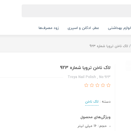
لوازم بهداشتی
عطر، ادکلن و اسپری
زود مصرف‌ها
لاک ناخن ترویا شماره 923
لاک ناخن ترویا شماره 923
Troya Nail Polish , No:923
دسته :
لاک ناخن
ویژگی‌های محصول
حجم:: 16 میلی لیتر