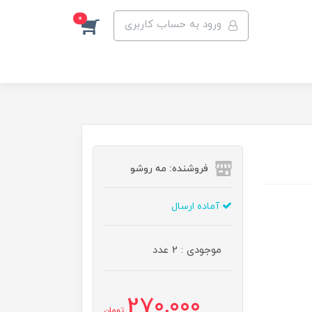
0
ورود به حساب کاربری
فروشنده: مه رو‌شو
آماده ارسال
موجودی : 2 عدد
270,000
تومان