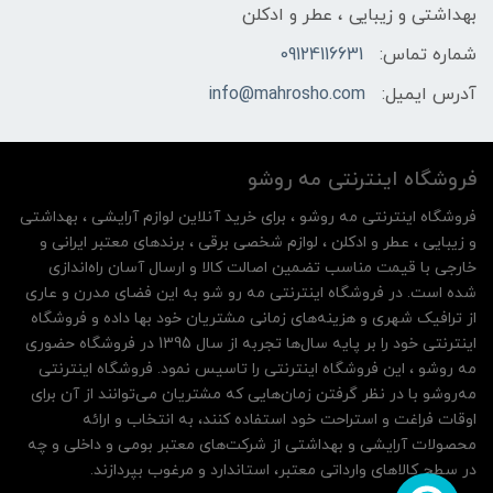
بهداشتی و زیبایی ، عطر و ادکلن
شماره تماس:
09124116631
آدرس ایمیل:
info@mahrosho.com
فروشگاه اینترنتی مه‌ رو‌شو
فروشگاه اینترنتی مه‌ رو‌شو ، برای خرید آنلاین لوازم آرایشی ، بهداشتی
و زیبایی ، عطر و ادکلن ، لوازم شخصی برقی ، برندهای معتبر ایرانی و
خارجی با قیمت مناسب تضمین اصالت کالا و ارسال آسان راه‌اندازی
شده است. در فروشگاه اینترنتی مه رو شو به این فضای مدرن و عاری
از ترافیک شهری و هزینه‌های زمانی مشتریان خود بها داده و فروشگاه
اینترنتی خود را بر پایه سال‌ها تجربه از سال 1395 در فروشگاه حضوری
مه روشو ، این فروشگاه اینترنتی را تاسیس نمود. فروشگاه اینترنتی
مه‌رو‌شو با در نظر گرفتن زمان‌هایی که مشتریان می‌توانند از آن‌ برای
اوقات فراغت و استراحت خود استفاده کنند، به انتخاب و ارائه
محصولات آرایشی و بهداشتی از شرکت‌های معتبر بومی و داخلی و چه
در سطح کالاهای وارداتی معتبر، استاندارد و مرغوب بپردازند.