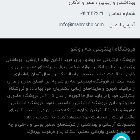
بهداشتی و زیبایی ، عطر و ادکلن
شماره تماس:
09124116631
آدرس ایمیل:
info@mahrosho.com
فروشگاه اینترنتی مه‌ رو‌شو
فروشگاه اینترنتی مه‌ رو‌شو ، برای خرید آنلاین لوازم آرایشی ، بهداشتی
و زیبایی ، عطر و ادکلن ، لوازم شخصی برقی ، برندهای معتبر ایرانی و
خارجی با قیمت مناسب تضمین اصالت کالا و ارسال آسان راه‌اندازی
شده است. در فروشگاه اینترنتی مه رو شو به این فضای مدرن و عاری
از ترافیک شهری و هزینه‌های زمانی مشتریان خود بها داده و فروشگاه
اینترنتی خود را بر پایه سال‌ها تجربه از سال 1395 در فروشگاه حضوری
مه روشو ، این فروشگاه اینترنتی را تاسیس نمود. فروشگاه اینترنتی
مه‌رو‌شو با در نظر گرفتن زمان‌هایی که مشتریان می‌توانند از آن‌ برای
اوقات فراغت و استراحت خود استفاده کنند، به انتخاب و ارائه
محصولات آرایشی و بهداشتی از شرکت‌های معتبر بومی و داخلی و چه
در سطح کالاهای وارداتی معتبر، استاندارد و مرغوب بپردازند.