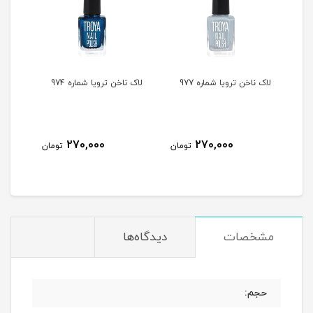
لاک ناخن ترویا شماره 977
لاک ناخن ترویا شماره 974
لاک ن
270,000
270,000
مان
تومان
تومان
مشخصات
دیدگاه‌ها
حجم: