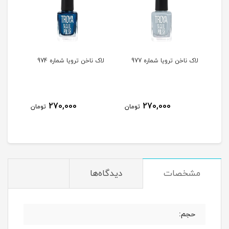
لاک ناخن ترویا شماره 977
لاک ناخن ترویا شماره 974
لاک ن
270,000
270,000
مان
تومان
تومان
مشخصات
دیدگاه‌ها
حجم: