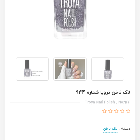
لاک ناخن ترویا شماره 944
Troya Nail Polish , No:944
دسته :
لاک ناخن