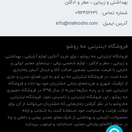
بهداشتی و زیبایی ، عطر و ادکلن
شماره تماس:
09124116631
آدرس ایمیل:
info@mahrosho.com
فروشگاه اینترنتی مه‌ رو‌شو
فروشگاه اینترنتی مه‌ رو‌شو ، برای خرید آنلاین لوازم آرایشی ، بهداشتی
و زیبایی ، عطر و ادکلن ، لوازم شخصی برقی ، برندهای معتبر ایرانی و
خارجی با قیمت مناسب تضمین اصالت کالا و ارسال آسان راه‌اندازی
شده است. در فروشگاه اینترنتی مه رو شو به این فضای مدرن و عاری
از ترافیک شهری و هزینه‌های زمانی مشتریان خود بها داده و فروشگاه
اینترنتی خود را بر پایه سال‌ها تجربه از سال 1395 در فروشگاه حضوری
مه روشو ، این فروشگاه اینترنتی را تاسیس نمود. فروشگاه اینترنتی
مه‌رو‌شو با در نظر گرفتن زمان‌هایی که مشتریان می‌توانند از آن‌ برای
اوقات فراغت و استراحت خود استفاده کنند، به انتخاب و ارائه
محصولات آرایشی و بهداشتی از شرکت‌های معتبر بومی و داخلی و چه
در سطح کالاهای وارداتی معتبر، استاندارد و مرغوب بپردازند.