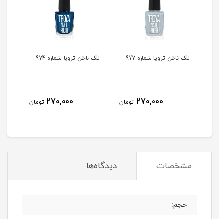
لاک ناخن ترویا شماره 977
لاک ناخن ترویا شماره 974
لاک ن
270,000
270,000
مان
تومان
تومان
مشخصات
دیدگاه‌ها
حجم: