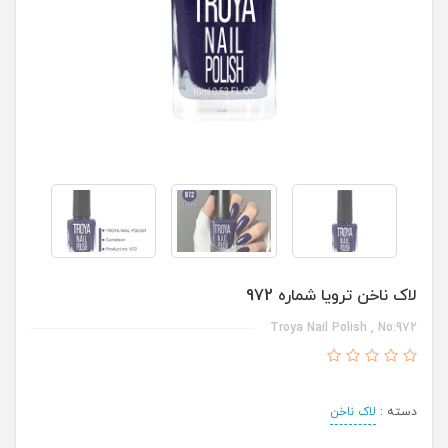
لاک ناخن ترویا شماره 972
Troya Nail Polish , No:972
دسته :
لاک ناخن