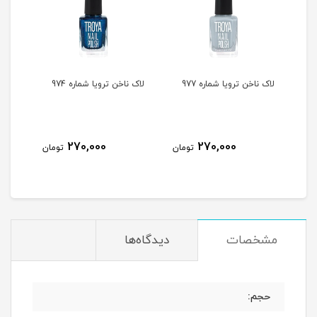
لاک ناخن ترویا شماره 977
لاک ناخن ترویا شماره 974
لاک ن
270,000
270,000
مان
تومان
تومان
مشخصات
دیدگاه‌ها
حجم: