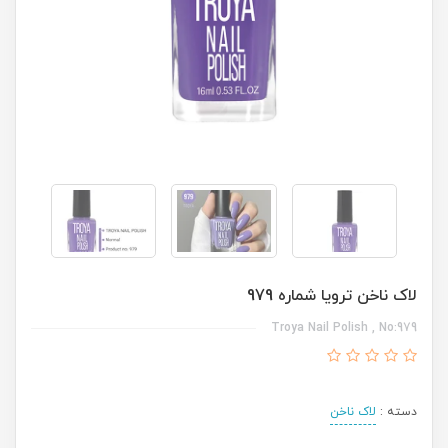
لاک ناخن ترویا شماره 979
Troya Nail Polish , No:979
دسته :
لاک ناخن