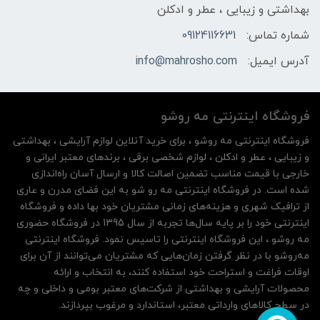
بهداشتی و زیبایی ، عطر و ادکلن
شماره تماس:
09124116631
آدرس ایمیل:
info@mahrosho.com
فروشگاه اینترنتی مه‌ رو‌شو
فروشگاه اینترنتی مه‌ رو‌شو ، برای خرید آنلاین لوازم آرایشی ، بهداشتی
و زیبایی ، عطر و ادکلن ، لوازم شخصی برقی ، برندهای معتبر ایرانی و
خارجی با قیمت مناسب تضمین اصالت کالا و ارسال آسان راه‌اندازی
شده است. در فروشگاه اینترنتی مه رو شو به این فضای مدرن و عاری
از ترافیک شهری و هزینه‌های زمانی مشتریان خود بها داده و فروشگاه
اینترنتی خود را بر پایه سال‌ها تجربه از سال 1395 در فروشگاه حضوری
مه روشو ، این فروشگاه اینترنتی را تاسیس نمود. فروشگاه اینترنتی
مه‌رو‌شو با در نظر گرفتن زمان‌هایی که مشتریان می‌توانند از آن‌ برای
اوقات فراغت و استراحت خود استفاده کنند، به انتخاب و ارائه
محصولات آرایشی و بهداشتی از شرکت‌های معتبر بومی و داخلی و چه
در سطح کالاهای وارداتی معتبر، استاندارد و مرغوب بپردازند.