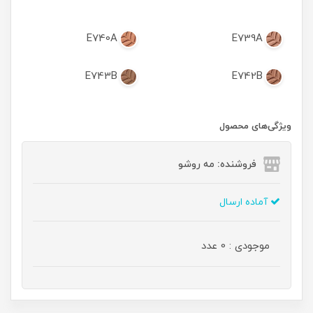
E740A
E739A
E743B
E742B
ویژگی‌های محصول
فروشنده: مه رو‌شو
آماده ارسال
موجودی : 0 عدد