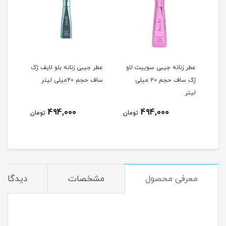
عطر زنانه جیبی سوییت لاو
عطر جیبی زنانه بلو لایف ژک
ژک ساف حجم 20 میلی
ساف حجم 20میلی لیتر
ساف 20 میلی 
لیتر
494,000
494,000
مان
تومان
تومان
معرفی محصول
مشخصات
دیدگاه‌ه