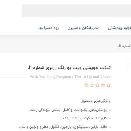
لوازم بهداشتی
عطر، ادکلن و اسپری
زود مصرف‌ها
ره J1
تینت جویسی ویت یو رنگ رزبری شماره J1
With You Juicy Raspberry Tint J1 Lip and Cheek
ویژگی‌های محصول
پوشش‌دهی: یکنواخت و کامل، پخش شوندگی راحت
کاربرد: لب، گونه و پشت پلک
فاقد: پارابن، سیلیکون، پارافین، اتانول، عطر و وازلین و ت...