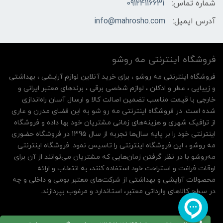
شماره تماس:
09124116631
آدرس ایمیل:
info@mahrosho.com
فروشگاه اینترنتی مه‌ رو‌شو
فروشگاه اینترنتی مه‌ رو‌شو ، برای خرید آنلاین لوازم آرایشی ، بهداشتی
و زیبایی ، عطر و ادکلن ، لوازم شخصی برقی ، برندهای معتبر ایرانی و
خارجی با قیمت مناسب تضمین اصالت کالا و ارسال آسان راه‌اندازی
شده است. در فروشگاه اینترنتی مه رو شو به این فضای مدرن و عاری
از ترافیک شهری و هزینه‌های زمانی مشتریان خود بها داده و فروشگاه
اینترنتی خود را بر پایه سال‌ها تجربه از سال 1395 در فروشگاه حضوری
مه روشو ، این فروشگاه اینترنتی را تاسیس نمود. فروشگاه اینترنتی
مه‌رو‌شو با در نظر گرفتن زمان‌هایی که مشتریان می‌توانند از آن‌ برای
اوقات فراغت و استراحت خود استفاده کنند، به انتخاب و ارائه
محصولات آرایشی و بهداشتی از شرکت‌های معتبر بومی و داخلی و چه
در سطح کالاهای وارداتی معتبر، استاندارد و مرغوب بپردازند.