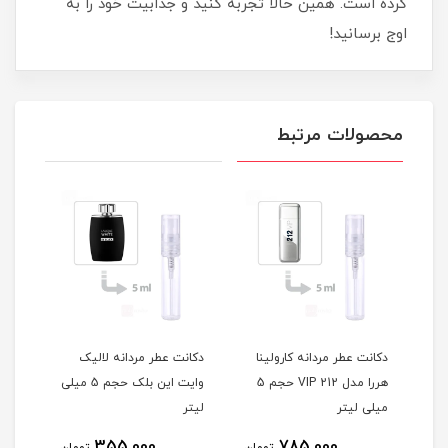
کرده است. همین حالا تجربه کنید و جذابیت خود را به
اوج برسانید!
محصولات مرتبط
ل
دکانت عطر مردانه کارولینا
دکانت عطر مردانه لالیک
ادو 
آنگارو پور له هوم 3 حجم 5
هررا مدل 212 VIP حجم 5
وایت این بلک حجم 5 میلی
میلی لیتر
لیتر
میلی
355,000
785,000